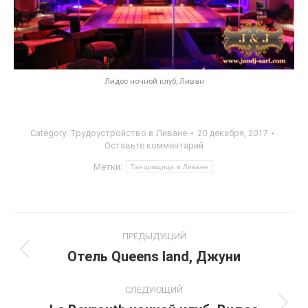
Лидос ночной клуб, Ливан
Category:
Трудоустройство в Ливане
20 декабря, 2017
Оставьте комментарий
Метки:
Танцовщица в Ливане
Post
ПРЕДЫДУЩИЙ
navigation
Отель Queens land, Джуни
Previous
post:
СЛЕДУЮЩИЙ