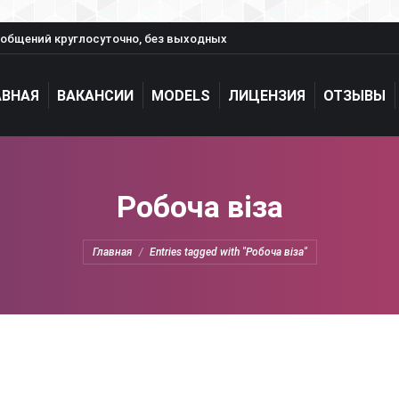
общений круглосуточно, без выходных
АВНАЯ
ВАКАНСИИ
MODELS
ЛИЦЕНЗИЯ
ОТЗЫВЫ
Робоча віза
You are here:
Главная
Entries tagged with "Робоча віза"