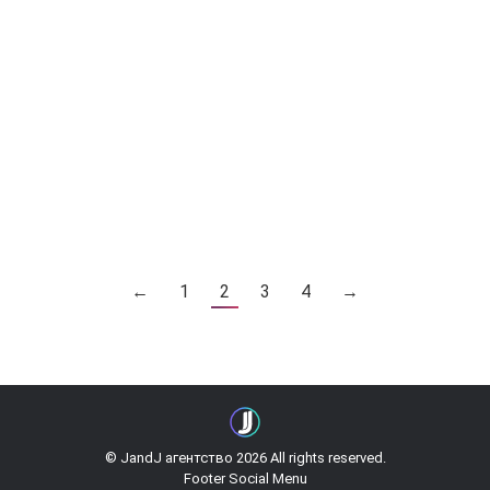
страны Бейрута и в 30 минутах от
международного аэропорта Бейрут. Работа в
Hercules ночной клуб Работа в Ливане, в
ночных клубах для девушек по рабочим визам,
это легальный вид деятельности. Ваша работа
заключается в создании приятной атмосферы
клуба.…
←
1
2
3
4
→
© JandJ агентство 2026 All rights reserved.
Footer Social Menu