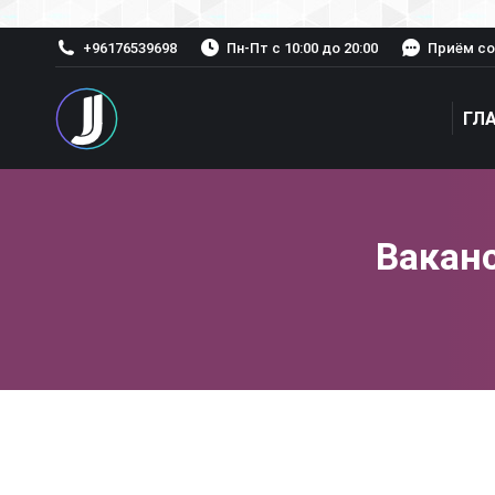
+96176539698
Пн-Пт с 10:00 до 20:00
Приём со
ГЛ
Вакан