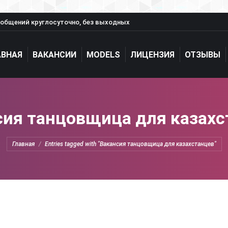
общений круглосуточно, без выходных
АВНАЯ
ВАКАНСИИ
MODELS
ЛИЦЕНЗИЯ
ОТЗЫВЫ
сия танцовщица для казахс
You are here:
Главная
Entries tagged with "Вакансия танцовщица для казахстанцев"